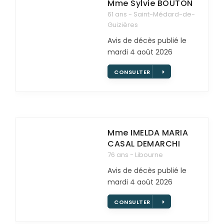
Mme Sylvie
BOUTON
61 ans - Saint-Médard-de-
PRÉVOIR
Guizières
SES OBSÈQUES
Avis de décès publié le
SERVICES
mardi 4 août 2026
& ARTICLES
CONSULTER
Entretien de sépulture
NOTRE
AGENCE
Livraison de Fleurs Naturelles
NOTRE CHAMBRE
Livraison de plaques
FUNÉRAIRE
Mme IMELDA MARIA
Nos capitons funéraires
CASAL DEMARCHI
ESPACE FAMILLE
76 ans - Libourne
Nos cercueils
Avis de décès publié le
Nos fleurs naturelles
mardi 4 août 2026
Nos monuments
CONSULTER
Nos urnes funéraires