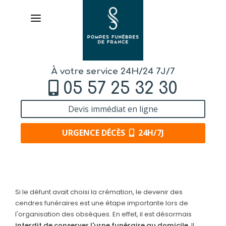
À votre service 24H/24 7J/7
05 57 25 32 30
Devis immédiat en ligne
URGENCE DÉCÈS
24H/7J
AVIS
DE DÉCÈS
Si le défunt avait choisi la crémation, le devenir des
cendres funéraires est une étape importante lors de
ORGANISER
l'organisation des obsèques. En effet, il est désormais
DES OBSÈQUES
interdit de conserver l'urne funéraire au domicile
. Il