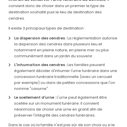
convient donc de choisir dans un premier le type de
PRÉVOIR
destination souhaité puis le lieu de destination des
SES OBSÈQUES
cendres.
Il existe 3 principaux types de destination :
SERVICES
& ARTICLES
La dispersion des cendres :
La réglementation autorise
la dispersion des cendres dans plusieurs lieu et
Entretien de sépulture
NOTRE
notamment en pleine nature, en pleine mer ou plus
AGENCE
communément dans un jardin du souvenir.
Livraison de Fleurs Naturelles
L'inhumation des cendres :
Les familles peuvent
NOTRE CHAMBRE
Livraison de plaques
également décider d'inhumer l'urne funéraire dans une
FUNÉRAIRE
concession funéraire traditionnelle (avec un cercueil
Nos capitons funéraires
par exemple) ou dans de petites concessions que l'on
ESPACE FAMILLE
Nos cercueils
nomme "cavurne".
Le scellement d'urne :
L'urne peut également être
Nos fleurs naturelles
scellée sur un monument funéraire. Il convient
néanmoins de choisir une urne en granit afin de
Nos monuments
préserver l'intégrité des cendres funéraires.
Nos urnes funéraires
Dans le cas où la famille n'est pas sûr de son choix ou si le