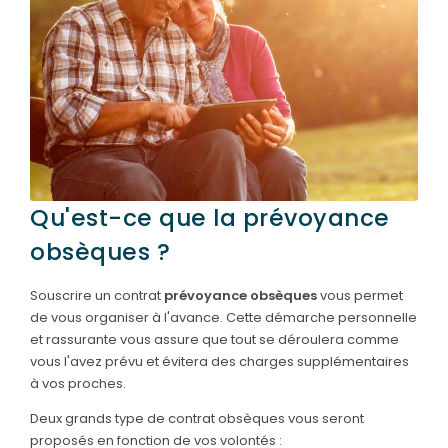
PRÉVOIR
SES OBSÈQUES
SERVICES
& ARTICLES
Entretien de sépulture
NOTRE
AGENCE
Livraison de Fleurs Naturelles
Qu'est-ce que la prévoyance
NOTRE CHAMBRE
Livraison de plaques
obsèques ?
FUNÉRAIRE
Nos capitons funéraires
Souscrire un contrat
prévoyance obsèques
vous permet
ESPACE FAMILLE
Nos cercueils
de vous organiser à l'avance. Cette démarche personnelle
et rassurante vous assure que tout se déroulera comme
Nos fleurs naturelles
vous l'avez prévu et évitera des charges supplémentaires
à vos proches.
Nos monuments
Deux grands type de contrat obsèques vous seront
Nos urnes funéraires
proposés en fonction de vos volontés :