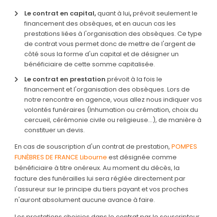
Rapatriement
Le contrat en capital,
quant à lui
,
prévoit seulement le
Services aux familles
financement des obsèques, et en aucun cas les
prestations liées à l'organisation des obsèques. Ce type
de contrat vous permet donc de mettre de l'argent de
côté sous la forme d'un capital et de désigner un
bénéficiaire de cette somme capitalisée.
Le contrat en prestation
prévoit à la fois le
financement et l'
organisation des obsèques
. Lors de
notre rencontre en agence, vous allez nous indiquer vos
volontés funéraires (Inhumation ou crémation, choix du
cercueil, cérémonie civile ou religieuse…), de manière à
constituer un devis.
En cas de souscription d'un contrat de prestation,
POMPES
FUNÈBRES DE FRANCE Libourne
est désignée comme
bénéficiaire à titre onéreux. Au moment du décès, la
facture des funérailles lui sera réglée directement par
l'assureur sur le principe du tiers payant et vos proches
n'auront absolument aucune avance à faire.
Les prestations choisies dans le contrat par le souscripteur