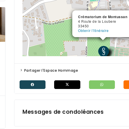
Crématorium de Montussan
Crématorium de Montussan
4 Route de la Loubere
4 Route de la Loubere
33450
33450
Obtenir l'itinéraire
Obtenir l'itinéraire
Partager l'Espace Hommage
Messages de condoléances