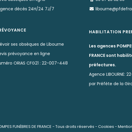
rgence décès 24H/24 7J/7
libourne@pfdefr
RÉVOYANCE
HABILITATION PR
révoir ses obsèques de Libourne
Les agences POMPE
evis prévoyance en ligne
FRANCE sont habilit
uméro ORIAS CFG21 : 22-007-448
préfectures.
Agence LIBOURNE: 22
par Préfète de la Gi
OMPES FUNÈBRES DE FRANCE
- Tous droits réservés -
Cookies
-
Mentio