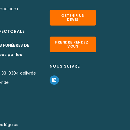
ance.com
OBTENIR UN
DEVIS
EFECTORALE
PRENDRE RENDEZ-
S FUNÈBRES DE
VOUS
ées par les
NOUS SUIVRE
-33-0304 délivrée
ronde
ns légales