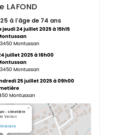
le
LAFOND
2025 à l'âge de 74 ans
e jeudi 24 juillet 2025 à 15h15
Montussan
 33450 Montussan
24 juillet 2025 à 16h00
Montussan
 33450 Montussan
ndredi 25 juillet 2025 à 09h00
metière
3450 Montussan
×
n - cimetière
de Verdun
'itinéraire