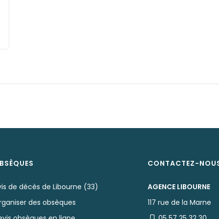
BSÈQUES
CONTACTEZ-NOU
is de décès de Libourne (33)
AGENCE LIBOURNE
rganiser des obsèques
117 rue de la Marne
evis obsèques en ligne
05 57 25 32 30