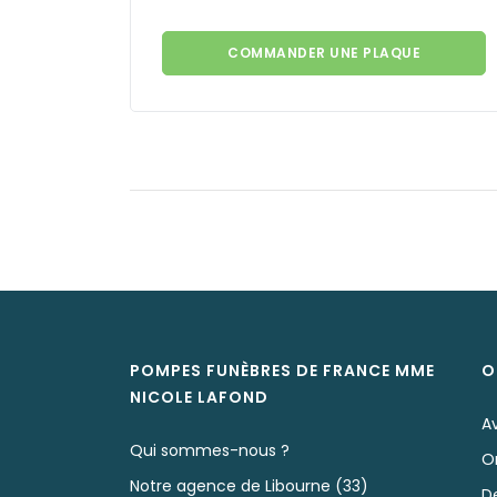
COMMANDER UNE PLAQUE
POMPES FUNÈBRES DE FRANCE MME
O
NICOLE
LAFOND
Av
Qui sommes-nous ?
O
Notre agence de Libourne (33)
D